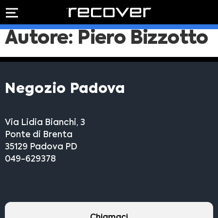
PREVENTIVO
RIPARAZIONE
Autore:
Piero Bizzotto
IPHONE
Preventivo online
Preventivo
online
Riparazione
PREVENTIVO RIPARAZIONE
schermo
Negozio Padova
Sostituzione
batteria
Shop online
Via Lidia Bianchi, 3
ACQUISTA IPHONE
Ponte di Brenta
35129 Padova PD
049-629378
Rivenditori B2B
RIVENDITORI B2B
Chiamaci