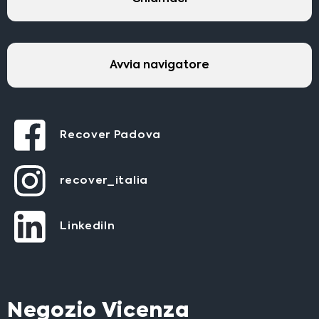
Franchising
FRANCHISING
Avvia navigatore
Contatti
Recover Padova
PADOVA
VICENZA
recover_italia
LinkediIn
Negozio Vicenza