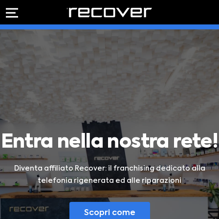
PREVENTIVO
RIPARAZIONE
IPHONE
Preventivo online
Preventivo
online
Riparazione
PREVENTIVO RIPARAZIONE
schermo
Sostituzione
batteria
Shop online
ACQUISTA IPHONE
Entra nella nostra rete!
Diventa affiliato Recover: il franchising dedicato alla
Rivenditori B2B
telefonia rigenerata ed alle riparazioni
RIVENDITORI B2B
Scopri come