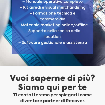
– Manuale operativo completo
– Kit arredi e visual merchandising
– Formazione tecnica e
commerciale
– Materiale marketing online/offline
– Supporto nella scelta della
location
– Software gestionale e assistenza
Vuoi saperne di più?
Siamo qui per te
Ti contatteremo per spiegarti come
diventare partner di Recover.