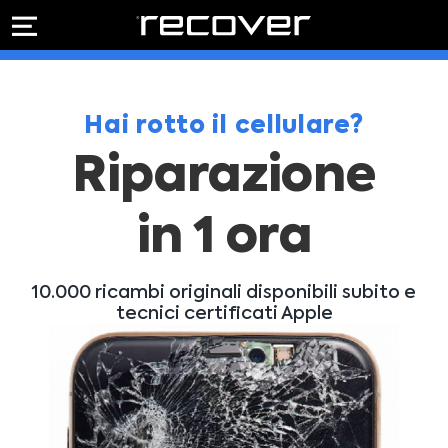
PREVENTIVO
RIPARAZIONE
IPHONE
Preventivo online
Preventivo
online
Riparazione
Hai rotto il cellulare?
PREVENTIVO RIPARAZIONE
schermo
Riparazione
Sostituzione
batteria
Shop online
in 1 ora
ACQUISTA IPHONE
10.000 ricambi originali disponibili subito e
tecnici certificati Apple
Rivenditori B2B
RIVENDITORI B2B