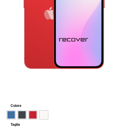
Franchising
FRANCHISING
Contatti
PADOVA
VICENZA
Colore
Taglia