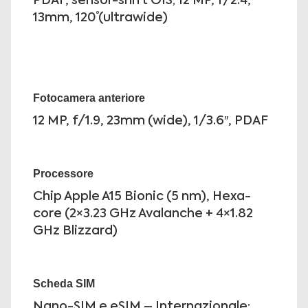
PDAF, sensor-shift OIS; 12 MP, f/2.4,
13mm, 120˚ (ultrawide)
Fotocamera anteriore
12 MP, f/1.9, 23mm (wide), 1/3.6″, PDAF
Processore
Chip Apple A15 Bionic (5 nm), Hexa-
core (2×3.23 GHz Avalanche + 4×1.82
GHz Blizzard)
Scheda SIM
Nano-SIM e eSIM – Internazionale;