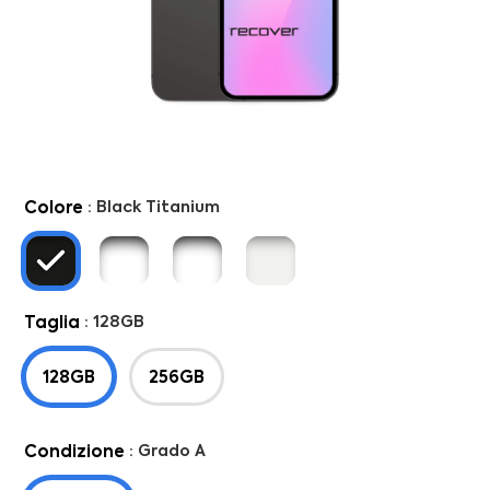
Franchising
FRANCHISING
Contatti
Colore
: Black Titanium
PADOVA
VICENZA
Taglia
: 128GB
128GB
256GB
Condizione
: Grado A