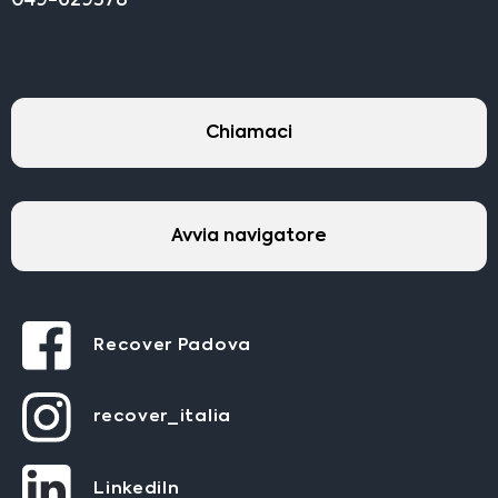
049-629378
Chiamaci
Avvia navigatore
Recover Padova
recover_italia
LinkediIn