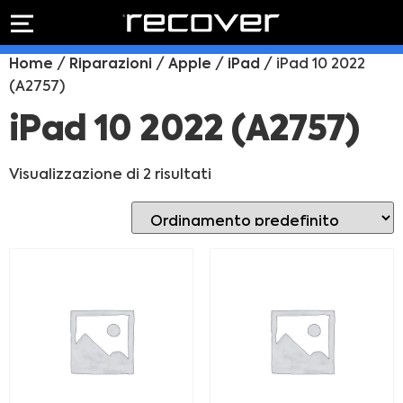
PREVENTIVO
RIPARAZIONE
Home
/
Riparazioni
/
Apple
/
iPad
/ iPad 10 2022
IPHONE
Preventivo online
(A2757)
Preventivo
online
Riparazione
iPad 10 2022 (A2757)
PREVENTIVO RIPARAZIONE
schermo
Sostituzione
Visualizzazione di 2 risultati
batteria
Shop online
ACQUISTA IPHONE
Rivenditori B2B
RIVENDITORI B2B