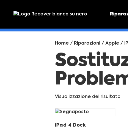
Ripara
PREVEN
Preventi
Home
/
Riparazioni
/
Apple
/
i
Sostitu
Problem
Visualizzazione del risultato
iPad 4 Dock