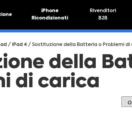
iPhone
Rivenditori
zione
Ricondizionati
B2B
TIVO
RIPARAZIONE IPHONE
vo online
Riparazione schermo
Pad
/
iPad 4
/ Sostituzione della Batteria o Problemi di
Sostituzione batteria
zione della Ba
i di carica