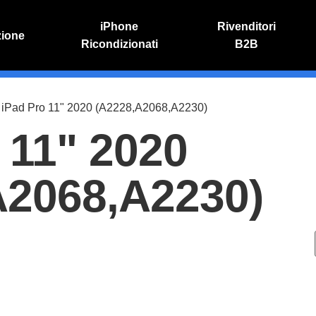
iPhone
Rivenditori
zione
Ricondizionati
B2B
IVO
RIPARAZIONE IPHONE
o online
Riparazione schermo
 iPad Pro 11" 2020 (A2228,A2068,A2230)
Sostituzione batteria
 11" 2020
A2068,A2230)