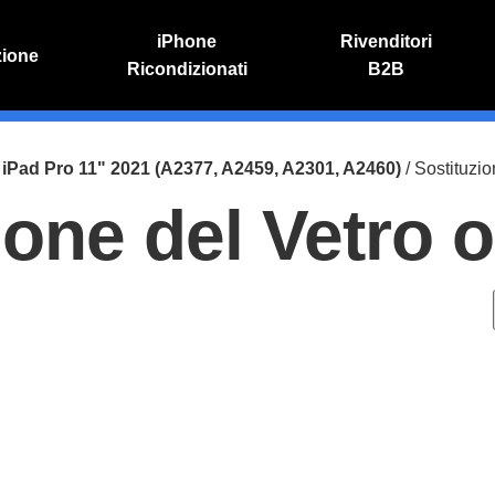
iPhone
Rivenditori
zione
Ricondizionati
B2B
IVO
RIPARAZIONE IPHONE
o online
Riparazione schermo
/
iPad Pro 11" 2021 (A2377, A2459, A2301, A2460)
/ Sostituzio
Sostituzione batteria
ione del Vetro 