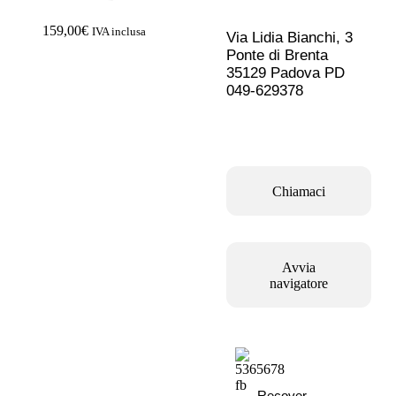
ACQUISTA IPHONE
159,00
€
IVA inclusa
Via Lidia Bianchi, 3
Ponte di Brenta
Rivenditori B2B
35129 Padova PD
049-629378
RIVENDITORI B2B
Franchising
Chiamaci
FRANCHISING
Avvia
Contatti
navigatore
PADOVA
VICENZA
Recover