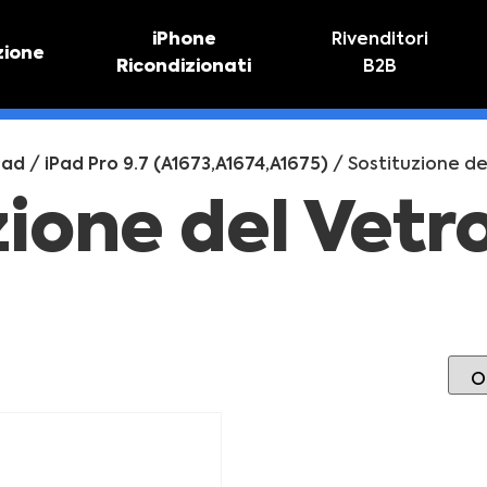
iPhone
Rivenditori
zione
Ricondizionati
B2B
TIVO
RIPARAZIONE IPHONE
vo online
Riparazione schermo
Pad
/
iPad Pro 9.7 (A1673,A1674,A1675)
/ Sostituzione de
Sostituzione batteria
zione del Vetr