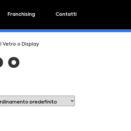
Franchising
Contatti
l Vetro o Display
o o