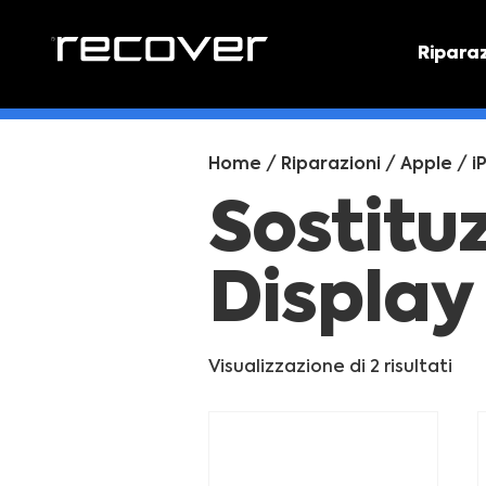
Ripara
PREVEN
Preventi
Home
/
Riparazioni
/
Apple
/
i
Sostitu
Display
Visualizzazione di 2 risultati