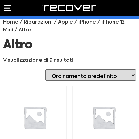
PREVENTIVO
RIPARAZIONE
Home
/
Riparazioni
/
Apple
/
iPhone
/
iPhone 12
IPHONE
Preventivo online
Mini
/ Altro
Preventivo
online
Riparazione
Altro
PREVENTIVO RIPARAZIONE
schermo
Sostituzione
Visualizzazione di 9 risultati
batteria
Shop online
ACQUISTA IPHONE
Rivenditori B2B
RIVENDITORI B2B