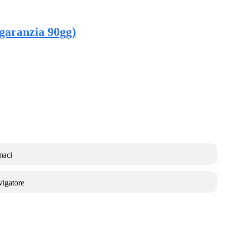
(garanzia 90gg)
maci
vigatore