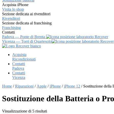
Sostituzione batteria
Acquista iPhone
Visita lo shop
Sezione dedicata ai rivenditori
Rivenditori
Sezione dedicata al franchising
Franchising
Contatti
Padova — Ponte di Brenta
Vicenza — Torri di Quartesolo
Vai
al
Acquista
contenuto
Ricondizionati
Contatti
Padova
Contatti
Vicenza
Home
/
Riparazioni
/
Apple
/
iPhone
/
iPhone 12
/ Sostituzione della 
Sostituzione della Batteria o Pr
Visualizzazione di 5 risultati