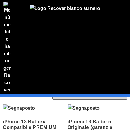
Home
/
Riparazioni
/
Apple
/
iPhone
/
iPhone
13
/ Sostituzione della Batteria o Problemi di Carica
Sostituzione della
Batteria o Problemi di
Carica
Visualizzazione di 5 risultati
PREVENTIVO
RIPARAZIONE
IPHONE
Preventivo
online
Riparazione
iPhone 13 Batteria
iPhone 13 Batteria
schermo
Compatibile PREMIUM
Originale (garanzia