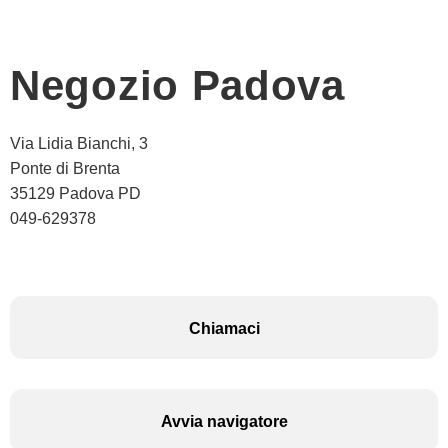
ACQUISTA IPHONE
Negozio Padova
Rivenditori B2B
Via Lidia Bianchi, 3
RIVENDITORI B2B
Ponte di Brenta
35129 Padova PD
049-629378
Franchising
FRANCHISING
Chiamaci
Contatti
PADOVA
Avvia navigatore