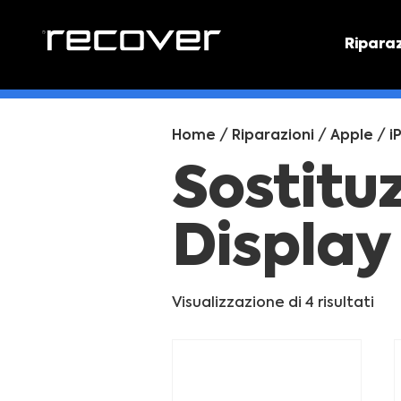
Ripara
PREVEN
Preventi
Home
/
Riparazioni
/
Apple
/
i
Sostitu
Display
Visualizzazione di 4 risultati