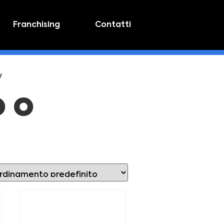
Franchising
Contatti
y
o o