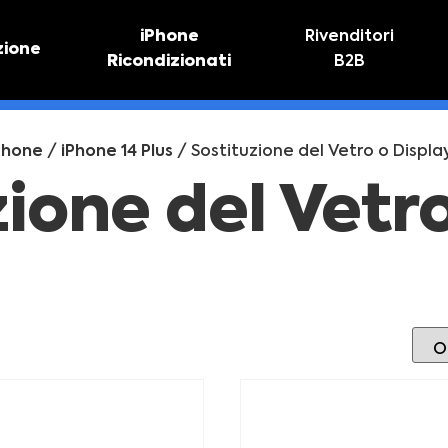
iPhone
Rivenditori
zione
Ricondizionati
B2B
TIVO
RIPARAZIONE IPHONE
vo online
Riparazione schermo
Phone
/
iPhone 14 Plus
/ Sostituzione del Vetro o Displa
Sostituzione batteria
zione del Vetr