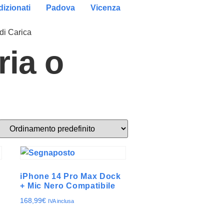
izionati
Padova
Vicenza
 di Carica
ria o
iPhone 14 Pro Max Dock
e
+ Mic Nero Compatibile
168,99
€
IVA inclusa