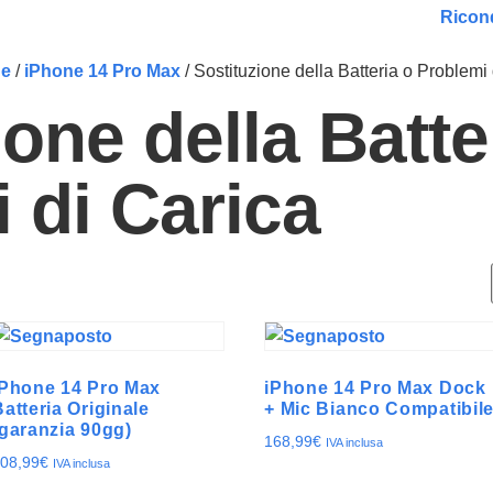
Ricond
ne
/
iPhone 14 Pro Max
/ Sostituzione della Batteria o Problemi
ione della Batte
 di Carica
iPhone 14 Pro Max
iPhone 14 Pro Max Dock
Batteria Originale
+ Mic Bianco Compatibil
(garanzia 90gg)
168,99
€
IVA inclusa
08,99
€
IVA inclusa