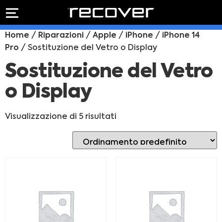
PREVENTIVO
RIPARAZIONE
Home
/
Riparazioni
/
Apple
/
iPhone
/
iPhone 14
IPHONE
Preventivo online
Pro
/ Sostituzione del Vetro o Display
Preventivo
online
Riparazione
Sostituzione del Vetro
PREVENTIVO RIPARAZIONE
schermo
o Display
Sostituzione
batteria
Shop online
Visualizzazione di 5 risultati
ACQUISTA IPHONE
Rivenditori B2B
RIVENDITORI B2B