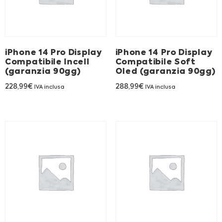
Franchising
FRANCHISING
iPhone 14 Pro Display
iPhone 14 Pro Display
Compatibile Incell
Compatibile Soft
(garanzia 90gg)
Oled (garanzia 90gg)
Contatti
228,99
€
288,99
€
IVA inclusa
IVA inclusa
PADOVA
VICENZA