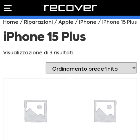
PREVENTIVO
RIPARAZIONE
Home
/
Riparazioni
/
Apple
/
iPhone
/ iPhone 15 Plus
IPHONE
Preventivo online
Preventivo
iPhone 15 Plus
online
Riparazione
PREVENTIVO RIPARAZIONE
schermo
Visualizzazione di 3 risultati
Sostituzione
batteria
Shop online
ACQUISTA IPHONE
Rivenditori B2B
RIVENDITORI B2B