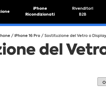
iPhone
Rivenditori
zione
Ricondizionati
B2B
TIVO
RIPARAZIONE IPHONE
vo online
Riparazione schermo
Phone
/
iPhone 16 Pro
/ Sostituzione del Vetro o Displa
Sostituzione batteria
zione del Vetr