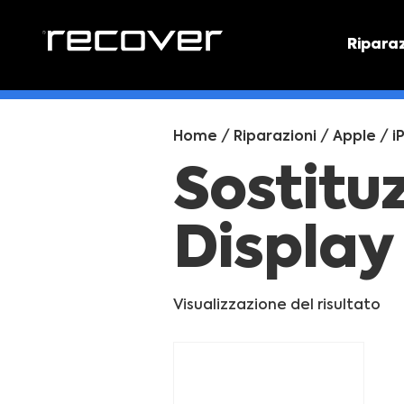
Ripara
PREVEN
Preventi
Home
/
Riparazioni
/
Apple
/
i
Sostitu
Display
Visualizzazione del risultato