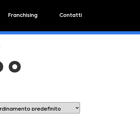
Franchising
Contatti
y
o o