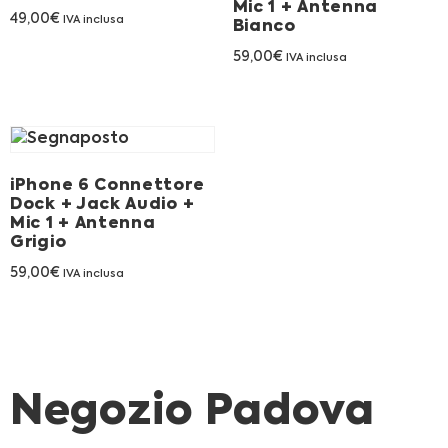
Mic 1 + Antenna
Franchising
49,00
€
IVA inclusa
Bianco
59,00
€
IVA inclusa
FRANCHISING
Contatti
iPhone 6 Connettore
PADOVA
Dock + Jack Audio +
Mic 1 + Antenna
Grigio
VICENZA
59,00
€
IVA inclusa
Negozio Padova