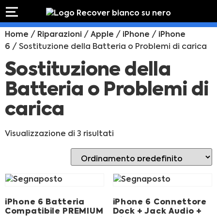
PREVENTIVO
RIPARAZIONE
Home
/
Riparazioni
/
Apple
/
iPhone
/
iPhone
IPHONE
Preventivo online
Preventivo
6
/ Sostituzione della Batteria o Problemi di carica
online
Riparazione
Sostituzione della
PREVENTIVO RIPARAZIONE
schermo
Sostituzione
Batteria o Problemi di
batteria
carica
Shop online
ACQUISTA IPHONE
Visualizzazione di 3 risultati
Rivenditori B2B
RIVENDITORI B2B
iPhone 6 Batteria
iPhone 6 Connettore
Compatibile PREMIUM
Dock + Jack Audio +