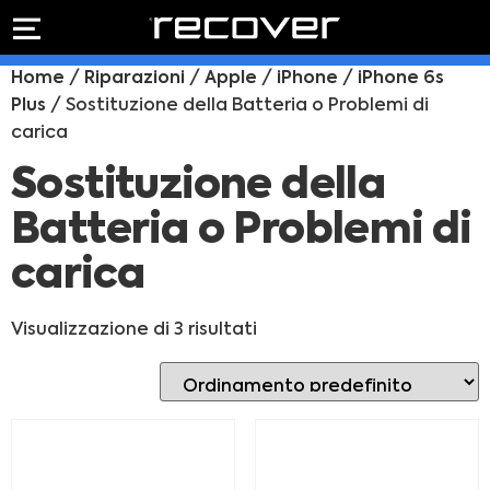
PREVENTIVO
RIPARAZIONE
Home
/
Riparazioni
/
Apple
/
iPhone
/
iPhone 6s
IPHONE
Preventivo online
Plus
/ Sostituzione della Batteria o Problemi di
Preventivo
carica
online
Riparazione
PREVENTIVO RIPARAZIONE
schermo
Sostituzione della
Sostituzione
Batteria o Problemi di
batteria
Shop online
carica
ACQUISTA IPHONE
Visualizzazione di 3 risultati
Rivenditori B2B
RIVENDITORI B2B