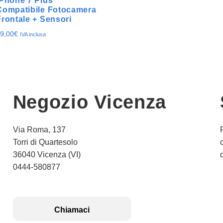
iPhone 7 Plus
Compatibile Fotocamera
Frontale + Sensori
9,00
€
IVA inclusa
Negozio Vicenza
Via Roma, 137
Torri di Quartesolo
36040 Vicenza (VI)
0444-580877
Chiamaci