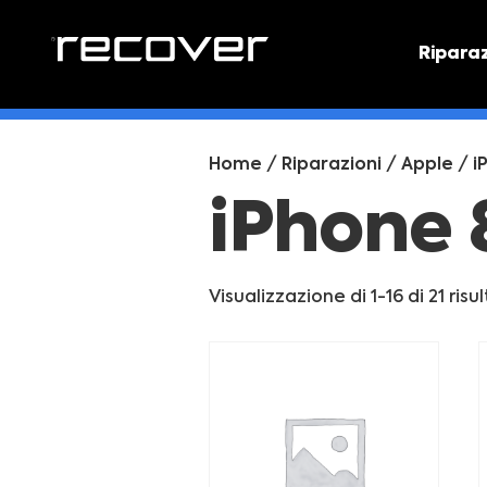
Ripara
PREVEN
Preventi
Home
/
Riparazioni
/
Apple
/
i
iPhone 
Visualizzazione di 1-16 di 21 risul