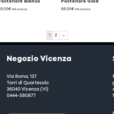
Posteriore Bianco
Posteriore Gold
89,00
€
89,00
€
IVA inclusa
IVA inclusa
1
2
→
Negozio Vicenza
Via Roma, 137
Torri di Quartesolo
36040 Vicenza (VI)
0444-580877