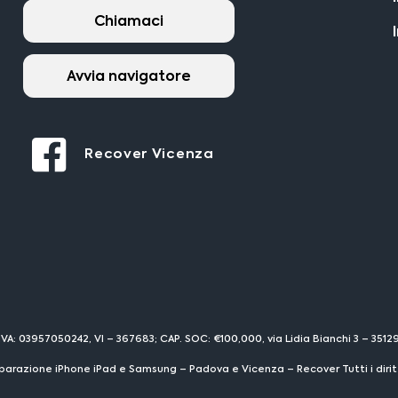
Chiamaci
Avvia navigatore
Recover Vicenza
IVA: 03957050242, VI – 367683; CAP. SOC: €100,000, via Lidia Bianchi 3 – 351
parazione iPhone iPad e Samsung – Padova e Vicenza – Recover Tutti i diritti