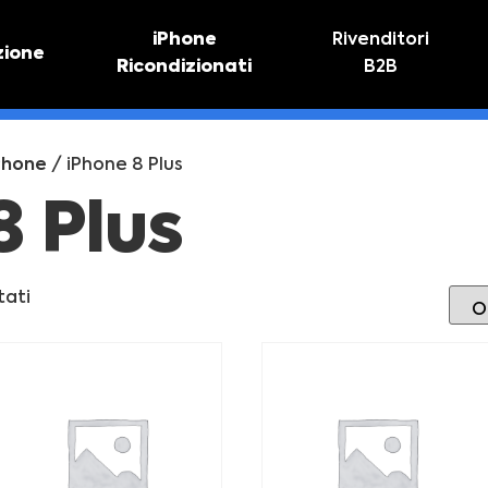
iPhone
Rivenditori
zione
Ricondizionati
B2B
TIVO
RIPARAZIONE IPHONE
vo online
Riparazione schermo
Phone
/ iPhone 8 Plus
Sostituzione batteria
8 Plus
tati