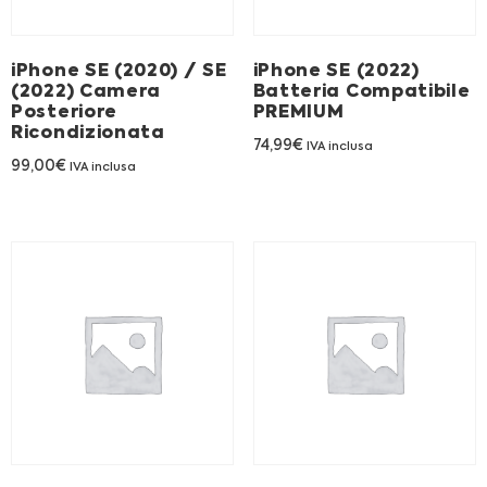
Franchising
iPhone SE (2020) / SE
iPhone SE (2022)
FRANCHISING
(2022) Camera
Batteria Compatibile
Posteriore
PREMIUM
Ricondizionata
74,99
€
IVA inclusa
Contatti
99,00
€
IVA inclusa
PADOVA
VICENZA