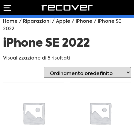
PREVENTIVO
RIPARAZIONE
Home
/
Riparazioni
/
Apple
/
iPhone
/ iPhone SE
IPHONE
Preventivo online
2022
Preventivo
online
Riparazione
iPhone SE 2022
PREVENTIVO RIPARAZIONE
schermo
Sostituzione
Visualizzazione di 5 risultati
batteria
Shop online
ACQUISTA IPHONE
Rivenditori B2B
RIVENDITORI B2B