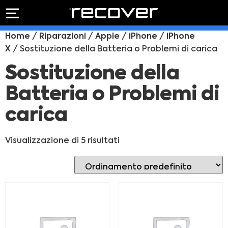
PREVENTIVO
RIPARAZIONE
Home
/
Riparazioni
/
Apple
/
iPhone
/
iPhone
IPHONE
Preventivo online
X
/ Sostituzione della Batteria o Problemi di carica
Preventivo
online
Riparazione
Sostituzione della
PREVENTIVO RIPARAZIONE
schermo
Batteria o Problemi di
Sostituzione
batteria
carica
Shop online
ACQUISTA IPHONE
Visualizzazione di 5 risultati
Rivenditori B2B
RIVENDITORI B2B