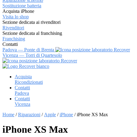
Riparazione schermo
Sostituzione batteria
Acquista iPhone
Visita lo shop
Sezione dedicata ai rivenditori
Rivenditori
Sezione dedicata al franchising
Franchising
Contatti
Padova — Ponte di Brenta
Vicenza — Torri di Quartesolo
Vai
al
Acquista
contenuto
Ricondizionati
Contatti
Padova
Contatti
Vicenza
Home
/
Riparazioni
/
Apple
/
iPhone
/ iPhone XS Max
iPhone XS Max