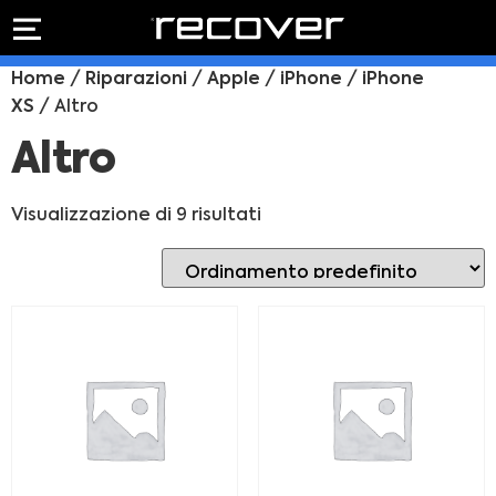
PREVENTIVO
RIPARAZIONE
Home
/
Riparazioni
/
Apple
/
iPhone
/
iPhone
IPHONE
Preventivo online
XS
/ Altro
Preventivo
online
Riparazione
Altro
PREVENTIVO RIPARAZIONE
schermo
Sostituzione
Visualizzazione di 9 risultati
batteria
Shop online
ACQUISTA IPHONE
Rivenditori B2B
RIVENDITORI B2B