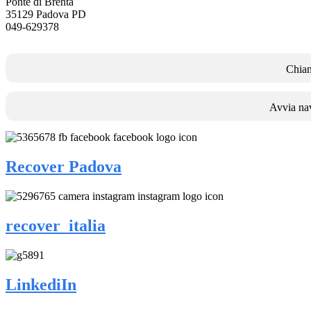
Ponte di Brenta
35129 Padova PD
049-629378
Chia
Avvia na
Recover Padova
recover_italia
LinkediIn