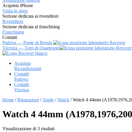
Sostituzione batteria
Acquista iPhone
Visita lo shop
Sezione dedicata ai rivenditori
Rivenditori
Sezione dedicata al franchising
Franchising
Contatti
Padova — Ponte di Brenta
Vicenza — Torri di Quartesolo
Vai
al
Acquista
contenuto
Ricondizionati
Contatti
Padova
Contatti
Vicenza
Home
/
Riparazioni
/
Apple
/
Watch
/ Watch 4 44mm (A1978,1976,2
Watch 4 44mm (A1978,1976,200
Visualizzazione di 3 risultati