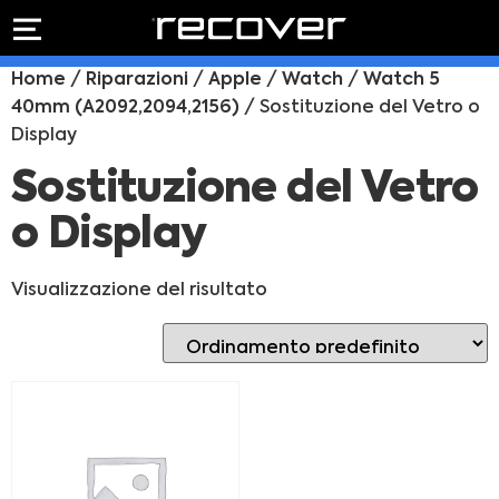
PREVENTIVO
RIPARAZIONE
Home
/
Riparazioni
/
Apple
/
Watch
/
Watch 5
IPHONE
Preventivo online
40mm (A2092,2094,2156)
/ Sostituzione del Vetro o
Preventivo
Display
online
Riparazione
PREVENTIVO RIPARAZIONE
schermo
Sostituzione del Vetro
Sostituzione
o Display
batteria
Shop online
Visualizzazione del risultato
ACQUISTA IPHONE
Rivenditori B2B
RIVENDITORI B2B