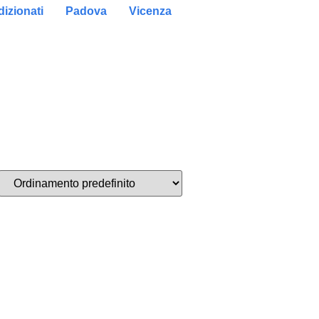
izionati
Padova
Vicenza