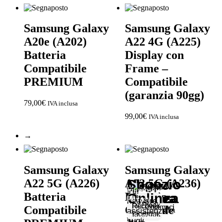
Samsung Galaxy
Samsung Galaxy
A20e (A202)
A22 4G (A225)
Batteria
Display con
Compatibile
Frame –
PREMIUM
Compatibile
(garanzia 90gg)
79,00
€
IVA inclusa
99,00
€
IVA inclusa
→
Samsung Galaxy
Samsung Galaxy
A22 5G (A226)
A23 5G (A236)
Negozio
Negozio
Shop
LinkediIn
Informativa
Via
Via
Per
Batteria
Batteria
Padova
Vicenza
Online
Privacy
Lidia
Roma,
ricevere
Recover
Recover
Chiamaci
Chiamaci
Compatibile
Originale
recover_italia
Bianchi,
137
assistenza
Padova
Vicenza
Informativa
3
Torri
sugli