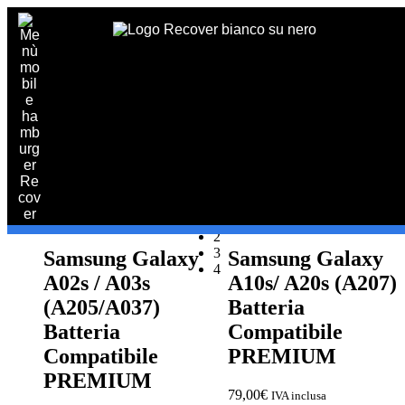
Home
/
Riparazioni
/
Samsung
/ Galaxy A
Galaxy A
Visualizzazione di 1-16 di 261 risultati
1
PREVENTIVO
RIPARAZIONE
2
IPHONE
3
Samsung Galaxy
Samsung Galaxy
Preventivo
Preventivo online
4
Riparazione
online
A02s / A03s
A10s/ A20s (A207)
schermo
PREVENTIVO RIPARAZIONE
(A205/A037)
Batteria
Sostituzione
Batteria
Compatibile
batteria
Compatibile
PREMIUM
Shop online
PREMIUM
79,00
€
IVA inclusa