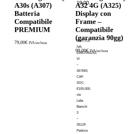
19:00.
A30s (A307)
A32 4G (A325)
Batteria
Display con
Compatibile
Frame –
PREMIUM
Compatibile
(garanzia 90gg)
PARTITA
79,00
€
IVA inclusa
IVA:
99,00
€
IVA inclusa
03957050242,
VI
–
367683;
CAP.
SOC:
€100,000,
via
Lidia
Bianchi
3
–
35129
Padova