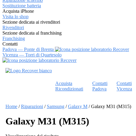
Riparazione schermo
Sostituzione batteria
Acquista iPhone
Visita lo shop
Sezione dedicata ai rivenditori
Rivenditori
Sezione dedicata al franchising
Franchising
Contatti
Padova — Ponte di Brenta
Vicenza — Torri di Quartesolo
Vai
al
contenuto
Acquista
Contatti
Contatti
Ricondizionati
Padova
Vicenza
Home
/
Riparazioni
/
Samsung
/
Galaxy M
/ Galaxy M31 (M315)
Galaxy M31 (M315)