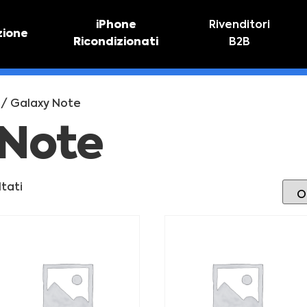
iPhone
Rivenditori
zione
Ricondizionati
B2B
TIVO
RIPARAZIONE IPHONE
vo online
Riparazione schermo
/ Galaxy Note
Sostituzione batteria
 Note
ltati