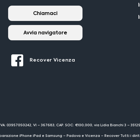
Chiamaci
Avvia navigatore
Recover Vicenza
IVA: 03957050242, VI – 367683; CAP. SOC: €100,000, via Lidia Bianchi 3 – 351
parazione iPhone iPad e Samsung – Padova e Vicenza – Recover Tutti i diritti