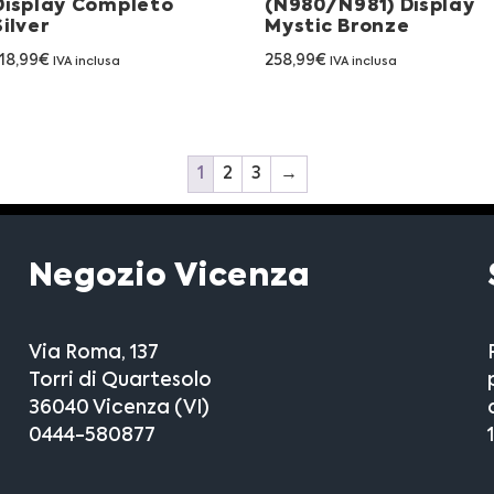
Display Completo
(N980/N981) Display
Silver
Mystic Bronze
18,99
€
258,99
€
IVA inclusa
IVA inclusa
1
2
3
→
Negozio Vicenza
Via Roma, 137
Torri di Quartesolo
36040 Vicenza (VI)
0444-580877