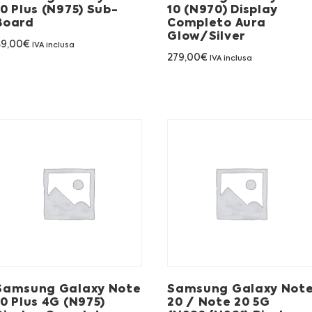
10 Plus (N975) Sub-
10 (N970) Display
Board
Completo Aura
Glow/Silver
89,00
€
IVA inclusa
279,00
€
IVA inclusa
Samsung Galaxy Note
Samsung Galaxy Not
10 Plus 4G (N975)
20 / Note 20 5G