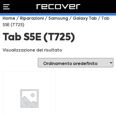
PREVENTIVO
RIPARAZIONE
Home
/
Riparazioni
/
Samsung
/
Galaxy Tab
/ Tab
IPHONE
Preventivo online
S5E (T725)
Preventivo
online
Riparazione
Tab S5E (T725)
PREVENTIVO RIPARAZIONE
schermo
Sostituzione
Visualizzazione del risultato
batteria
Shop online
ACQUISTA IPHONE
Rivenditori B2B
RIVENDITORI B2B