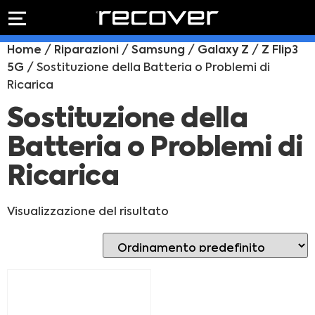
PREVENTIVO
RIPARAZIONE
Home
/
Riparazioni
/
Samsung
/
Galaxy Z
/
Z Flip3
IPHONE
Preventivo online
5G
/ Sostituzione della Batteria o Problemi di
Preventivo
Ricarica
online
Riparazione
PREVENTIVO RIPARAZIONE
schermo
Sostituzione della
Sostituzione
Batteria o Problemi di
batteria
Shop online
Ricarica
ACQUISTA IPHONE
Visualizzazione del risultato
Rivenditori B2B
RIVENDITORI B2B