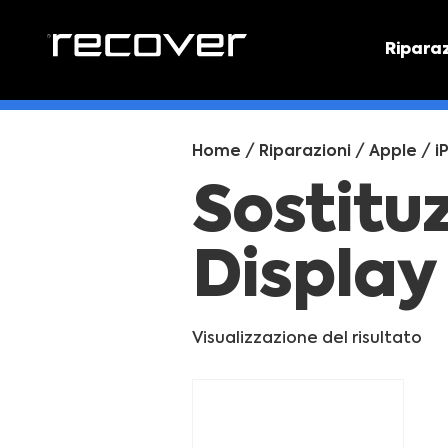
Ripara
PREVEN
Preventi
Home
/
Riparazioni
/
Apple
/
i
Sostitu
Display
Visualizzazione del risultato