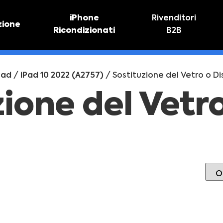
iPhone
Rivenditori
zione
Ricondizionati
B2B
TIVO
RIPARAZIONE IPHONE
vo online
Riparazione schermo
Pad
/
iPad 10 2022 (A2757)
/ Sostituzione del Vetro o Di
Sostituzione batteria
zione del Vetr