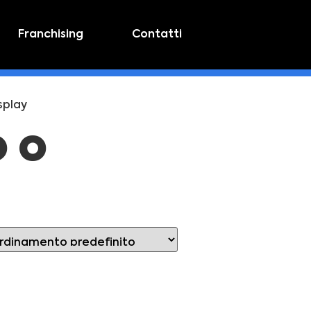
Franchising
Contatti
splay
o o