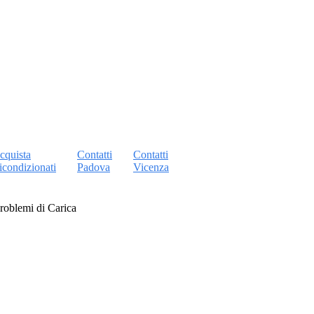
cquista
Contatti
Contatti
icondizionati
Padova
Vicenza
Problemi di Carica