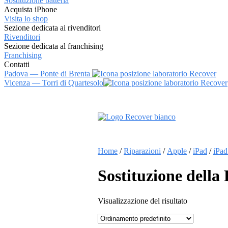
Sostituzione batteria
Acquista iPhone
Visita lo shop
Sezione dedicata ai rivenditori
Rivenditori
Sezione dedicata al franchising
Franchising
Contatti
Padova — Ponte di Brenta
Vicenza — Torri di Quartesolo
Vai
al
contenuto
Home
/
Riparazioni
/
Apple
/
iPad
/
iPa
Sostituzione della
Visualizzazione del risultato