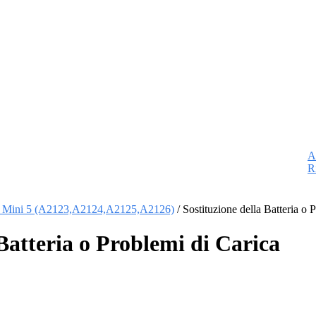
A
R
d Mini 5 (A2123,A2124,A2125,A2126)
/ Sostituzione della Batteria o 
 Batteria o Problemi di Carica