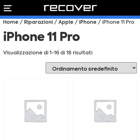
PREVENTIVO
RIPARAZIONE
Home
/
Riparazioni
/
Apple
/
iPhone
/ iPhone 11 Pro
IPHONE
Preventivo online
Preventivo
iPhone 11 Pro
online
Riparazione
PREVENTIVO RIPARAZIONE
schermo
Visualizzazione di 1-16 di 18 risultati
Sostituzione
batteria
Shop online
ACQUISTA IPHONE
Rivenditori B2B
RIVENDITORI B2B