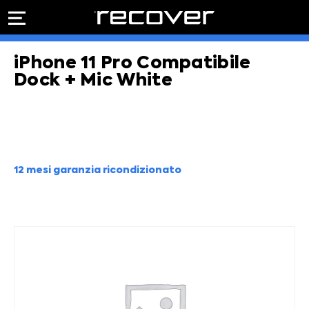
PREVENTIVO
RIPARAZIONE
iPhone 11 Pro Compatibile
IPHONE
Preventivo online
Preventivo
Dock + Mic White
online
Riparazione
PREVENTIVO RIPARAZIONE
schermo
Sostituzione
batteria
Shop online
12 mesi garanzia ricondizionato
ACQUISTA IPHONE
Rivenditori B2B
RIVENDITORI B2B