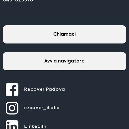
049-629378
Chiamaci
Avvia navigatore
Recover Padova
recover_italia
LinkediIn