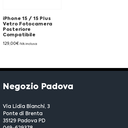
Franchising
iPhone 15 / 15 Plus
FRANCHISING
Vetro Fotocamera
Posteriore
Compatibile
Contatti
129,00
€
IVA inclusa
PADOVA
VICENZA
Negozio Padova
Via Lidia Bianchi, 3
Ponte di Brenta
35129 Padova PD