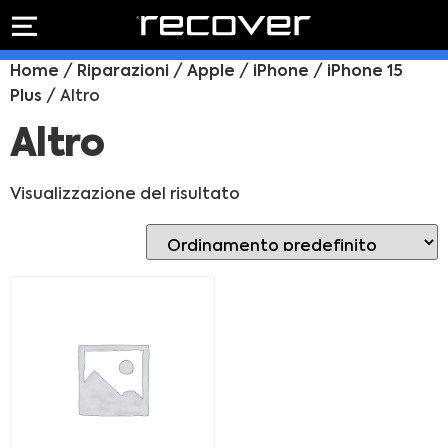
PREVENTIVO
RIPARAZIONE
Home
/
Riparazioni
/
Apple
/
iPhone
/
iPhone 15
IPHONE
Preventivo online
Plus
/ Altro
Preventivo
online
Riparazione
Altro
PREVENTIVO RIPARAZIONE
schermo
Sostituzione
Visualizzazione del risultato
batteria
Shop online
ACQUISTA IPHONE
Rivenditori B2B
RIVENDITORI B2B