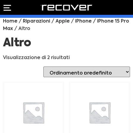
PREVENTIVO
RIPARAZIONE
Home
/
Riparazioni
/
Apple
/
iPhone
/
iPhone 15 Pro
IPHONE
Preventivo online
Max
/ Altro
Preventivo
online
Riparazione
Altro
PREVENTIVO RIPARAZIONE
schermo
Sostituzione
Visualizzazione di 2 risultati
batteria
Shop online
ACQUISTA IPHONE
Rivenditori B2B
RIVENDITORI B2B