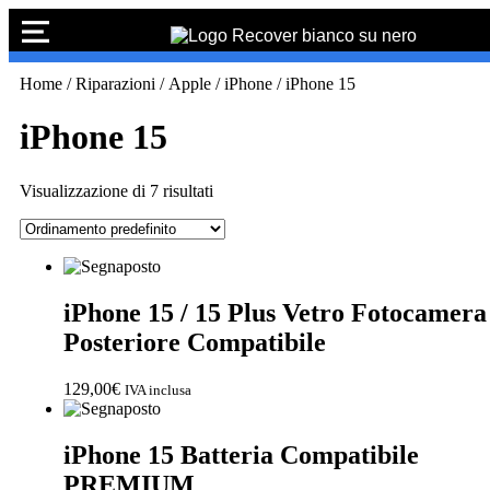
PREVENTIVO
RIPARAZIONE
IPHONE
Vai
Home
/
Riparazioni
/
Apple
/
iPhone
/ iPhone 15
Preventivo
Preventivo online
al
Riparazione
online
contenuto
iPhone 15
schermo
PREVENTIVO RIPARAZIONE
Sostituzione
batteria
Visualizzazione di 7 risultati
Shop online
ACQUISTA IPHONE
iPhone 15 / 15 Plus Vetro Fotocamera
Posteriore Compatibile
Rivenditori B2B
129,00
€
IVA inclusa
RIVENDITORI B2B
iPhone 15 Batteria Compatibile
PREMIUM
Franchising