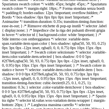
Spaziatura swatch colore */ width: 45px; height: 45px; /* Spaziatura
swatch colore */ margin-right: 18px; /* Forma stondata senza bordi
*/ padding:0; border-radius: 12px !important; overflow:hidden; /*
Bordo */ box-shadow: 0px 0px 0px 0px inset !important; /*
Animazine */ transition-duration: 0.35s; transition-timing-function:
ease-in-out; } /* Rimuove etichette di pop-up inutili */ selector .label
{ display:none; } /* Impedisce che la riga dei pulsanti diventi grigia
in hover */ selector td { background-color: white !important; } /*
Stile interno con ombreggiatura */ selector .variable-item-
span.variable-item-span-color { box-shadow: rgba(50, 50, 93, 0.25)
0px 3px 0px -12px inset, rgba(0, 0, 0, 0.75) 0px 10px 15px -9px
inset !important; } /* Swatch colore selezionato */ selector .variable-
item.color-variable-item.selected { box-shadow: 0 0 0 5px
#2f78e6,rgba(50, 50, 93, 0.75) 0px 3px 0px -12px inset, rgba(0, 0,
0, 0.95) 0px 10px 15px -9px inset !important; } /* Swatch colore in
statico e hover */ selector .variable-item.color-variable-item { box-
shadow: 0 0 0 0px #2f78e6,rgba(50, 50, 93, 0.75) 0px 3px 0px
-12px inset, rgba(0, 0, 0, 0.95) 0px 10px 15px -9px inset !important;
transition-timing-function: cubic-bezier(0.25, 0.1, 0.25, 1);
transition: 0.3s; } selector .color-variable-item:hover { box-shadow:
0 0 0 5px #2f78e6,rgba(50, 50, 93, 0.75) 0px 3px 0px -12px inset,
rgba(0, 0, 0, 0.95) 0px 10px 15px -9px inset !important; } /* Spazio
tra righe */ selector td.value.woo-variation-items-wrapper { margin-
bottom: 20px; } /* Larghezza massima carrello */ selector