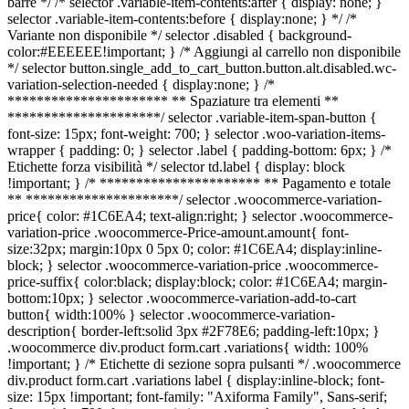
barre */ /* selector .variable-item-contents:after { display: none; }
selector .variable-item-contents:before { display:none; } */ /*
Variante non disponibile */ selector .disabled { background-
color:#EEEEEE!important; } /* Aggiungi al carrello non disponibile
*/ selector button.single_add_to_cart_button.button.alt.disabled.wc-
variation-selection-needed { display:none; } /*
********************** ** Spaziature tra elementi **
*********************/ selector .variable-item-span-button {
font-size: 15px; font-weight: 700; } selector .woo-variation-items-
wrapper { padding: 0; } selector .label { padding-bottom: 6px; } /*
Etichette forza visibilità */ selector td.label { display: block
!important; } /* ********************** ** Pagamento e totale
** *********************/ selector .woocommerce-variation-
price{ color: #1C6EA4; text-align:right; } selector .woocommerce-
variation-price .woocommerce-Price-amount.amount{ font-
size:32px; margin:10px 0 5px 0; color: #1C6EA4; display:inline-
block; } selector .woocommerce-variation-price .woocommerce-
price-suffix{ color:black; display:block; color: #1C6EA4; margin-
bottom:10px; } selector .woocommerce-variation-add-to-cart
button{ width:100% } selector .woocommerce-variation-
description{ border-left:solid 3px #2F78E6; padding-left:10px; }
.woocommerce div.product form.cart .variations{ width: 100%
!important; } /* Etichette di sezione sopra pulsanti */ .woocommerce
div.product form.cart .variations label { display:inline-block; font-
size: 15px !important; font-family: "Axiforma Family", Sans-serif;