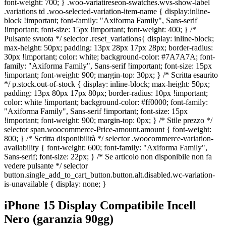
font-weight: 700; } .woo-variatireseon-swatches.wvs-show-label
.variations td .woo-selected-variation-item-name { display:inline-
block !important; font-family: "Axiforma Family", Sans-serif
!important; font-size: 15px !important; font-weight: 400; } /*
Pulsante svuota */ selector .reset_variations{ display: inline-block;
max-height: 50px; padding: 13px 28px 17px 28px; border-radius:
30px !important; color: white; background-color: #7A7A7A; font-
family: "Axiforma Family", Sans-serif !important; font-size: 15px
!important; font-weight: 900; margin-top: 30px; } /* Scritta esaurito
*/ p.stock.out-of-stock { display: inline-block; max-height: 50px;
padding: 13px 80px 17px 80px; border-radius: 10px !important;
color: white !important; background-color: #ff0000; font-family:
"Axiforma Family", Sans-serif !important; font-size: 15px
!important; font-weight: 900; margin-top: 0px; } /* Stile prezzo */
selector span.woocommerce-Price-amount.amount { font-weight:
800; } /* Scritta disponibilità */ selector .woocommerce-variation-
availability { font-weight: 600; font-family: "Axiforma Family",
Sans-serif; font-size: 22px; } /* Se articolo non disponibile non fa
vedere pulsante */ selector
button.single_add_to_cart_button.button.alt.disabled.wc-variation-
is-unavailable { display: none; }
iPhone 15 Display Compatibile Incell
Nero (garanzia 90gg)