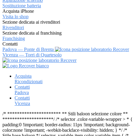
Riparazione schermo
Sostituzione batteria
Acquista iPhone
Visita lo shop
Sezione dedicata ai rivenditori
Rivenditori
Sezione dedicata al franchising
Franchising
Contatti
Padova — Ponte di Brenta
Vicenza — Torri di Quartesolo
Vai
al
Acquista
contenuto
Ricondizionati
Contatti
Padova
Contatti
Vicenza
/* ********************** ** Stili baloon selezione colore **
*********************/ /* selector .color-variable-wrapper > * {
padding:0 !important; border-radius: 11px !important; background-
color:none !important; -webkit-backface-visibility: hidden; } */ /*
Stile base baloon */ selector .variable-item.color-variable-item { /*