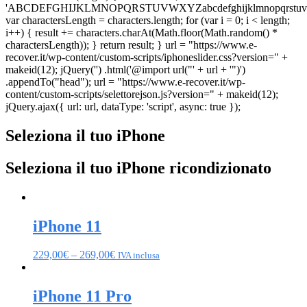
'ABCDEFGHIJKLMNOPQRSTUVWXYZabcdefghijklmnopqrstuvw
var charactersLength = characters.length; for (var i = 0; i < length;
i++) { result += characters.charAt(Math.floor(Math.random() *
charactersLength)); } return result; } url = "https://www.e-
recover.it/wp-content/custom-scripts/iphoneslider.css?version=" +
makeid(12); jQuery('') .html('@import url("' + url + '")')
.appendTo("head"); url = "https://www.e-recover.it/wp-
content/custom-scripts/selettorejson.js?version=" + makeid(12);
jQuery.ajax({ url: url, dataType: 'script', async: true });
Seleziona il tuo iPhone
Seleziona il tuo iPhone ricondizionato
iPhone 11
229,00
€
–
269,00
€
IVA inclusa
iPhone 11 Pro