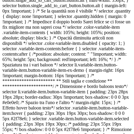
button.single_add_to_cart_button.button.alt { max-width: 350px; }
selector button.single_add_to_cart_button.button.alt { margin-left:
0px !important; } /* Se la quantità non è visibile */ selector .quantity
{ display: none !important; } selector .quantity.hidden { margin: 0
!important; } /* Impedisce il doppio bordo Sarei felice se ci fosse un
fix migliore ma non saprei cosa */ selector .color-variable-item
.variable-item-contents { width: 105%; height: 105%; position:
absolute; display: block; } /* Opacità diminuita articoli non
disponibili */ selector .color-variable-item.disabled { opacity: 1; }
selector .variable-item-contents:before { } selector .variable-item-
contents:after { /*position: absolute; content: " "!important; width:
65%; height: 5px; background: red!important; left: 16%; */ } /*
Spaziatura tra i vari baloon */ selector li.variable-item.button-
variable-item.button-variable-item-ex-demo { margin-right: 16px
!important; margin-bottom: 16px !important; } /*
********************** ** Stili taglia e condizione **
*********************/ /* Dimensione e bordo baloons testo*/
selector li.variable-item.button-variable-item { padding: 23px 28px
19px 28px; border-radius: 30px !important; box-shadow: 0 0 0 3px
#e0e0e0; /* Spazio tra l'uno e l'altro */ margin-right: 15px; } /*
Effetto hover baloon testo*/ selector .variable-item.button-variable-
item:hover { padding: 23px 30px 19px 30px; box-shadow: 0 0 0
5px #2f78e6; } selector .variable-item.button-variable-item.selected
{ padding: 23px 30px 19px 30px; /* padding: 23px 55px 19px
55px; */ box-shadow: 0 0 0 5px #2f78e6 !important; } /* Rimozione