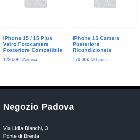
iPhone 15 / 15 Plus
iPhone 15 Camera
Vetro Fotocamera
Posteriore
Posteriore Compatibile
Ricondizionata
129,00
€
179,00
€
IVA inclusa
IVA inclusa
Negozio Padova
Via Lidia Bianchi, 3
Ponte di Brenta