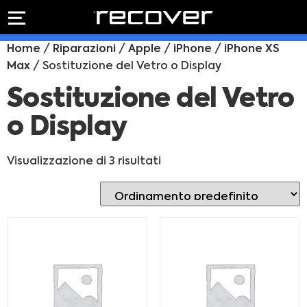
PREVENTIVO
RIPARAZIONE
Home
/
Riparazioni
/
Apple
/
iPhone
/
iPhone XS
IPHONE
Preventivo online
Max
/ Sostituzione del Vetro o Display
Preventivo
online
Riparazione
Sostituzione del Vetro
PREVENTIVO RIPARAZIONE
schermo
o Display
Sostituzione
batteria
Shop online
Visualizzazione di 3 risultati
ACQUISTA IPHONE
Rivenditori B2B
RIVENDITORI B2B