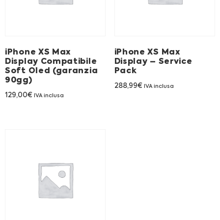
Franchising
FRANCHISING
iPhone XS Max
iPhone XS Max
Display Compatibile
Display – Service
Soft Oled (garanzia
Pack
Contatti
90gg)
288,99
€
IVA inclusa
PADOVA
129,00
€
IVA inclusa
VICENZA