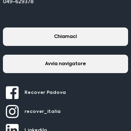
049-629378
Chiamaci
Avvia navigatore
Recover Padova
recover_italia
LinkediIn