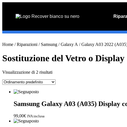
Ripar
PREVENTIV
Preventivo o
Vai
Home
/
Riparazioni
/
Samsung
/
Galaxy A
/
Galaxy A03 2022 (A035
al
contenuto
Sostituzione del Vetro o Display
Visualizzazione di 2 risultati
Samsung Galaxy A03 (A035) Display 
99,00
€
IVA inclusa