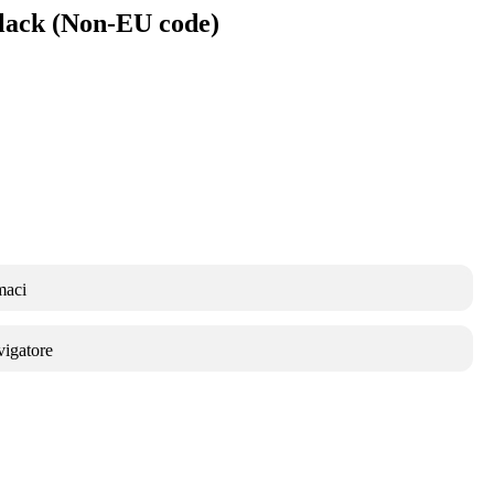
lack (Non-EU code)
maci
vigatore