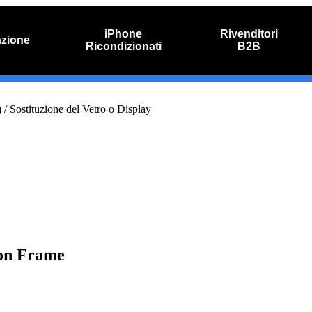
iPhone
Rivenditori
azione
Ricondizionati
B2B
O
RIPARAZIONE IPHONE
nline
Riparazione schermo
)
/ Sostituzione del Vetro o Display
Sostituzione batteria
con Frame