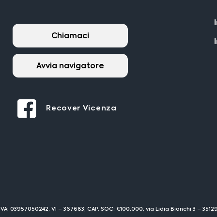
Chiamaci
Avvia navigatore
Recover Vicenza
IVA: 03957050242, VI – 367683; CAP. SOC: €100,000, via Lidia Bianchi 3 – 351