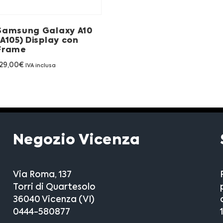
Samsung Galaxy A10
(A105) Display con
Frame
29,00
€
IVA inclusa
Negozio Vicenza
Via Roma, 137
Torri di Quartesolo
36040 Vicenza (VI)
0444-580877