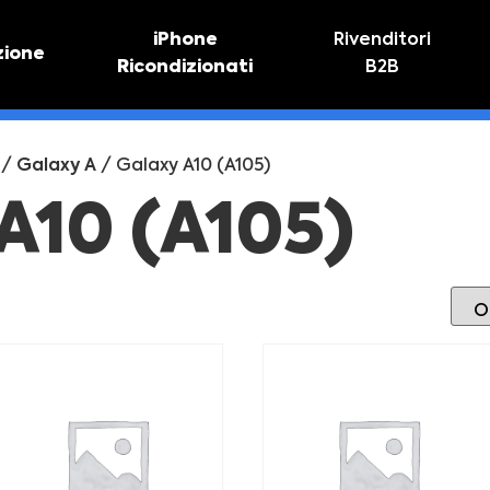
iPhone
Rivenditori
zione
Ricondizionati
B2B
TIVO
RIPARAZIONE IPHONE
vo online
Riparazione schermo
/
Galaxy A
/ Galaxy A10 (A105)
Sostituzione batteria
A10 (A105)