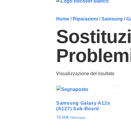
Home
/
Riparazioni
/
Samsung
/
G
Sostituz
Problemi
Visualizzazione del risultato
Samsung Galaxy A12s
(A127) Sub-Board
79,00
€
IVA inclusa