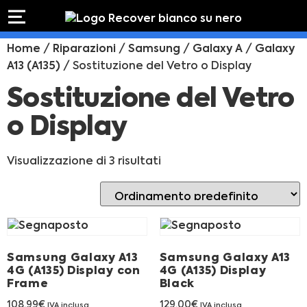
PREVENTIVO
RIPARAZIONE
Home
/
Riparazioni
/
Samsung
/
Galaxy A
/
Galaxy
IPHONE
Preventivo online
Preventivo
A13 (A135)
/ Sostituzione del Vetro o Display
online
Riparazione
Sostituzione del Vetro
PREVENTIVO RIPARAZIONE
schermo
Sostituzione
o Display
batteria
Shop online
Visualizzazione di 3 risultati
ACQUISTA IPHONE
Rivenditori B2B
Samsung Galaxy A13
Samsung Galaxy A13
RIVENDITORI B2B
4G (A135) Display con
4G (A135) Display
Frame
Black
108,99
€
129,00
€
IVA inclusa
IVA inclusa