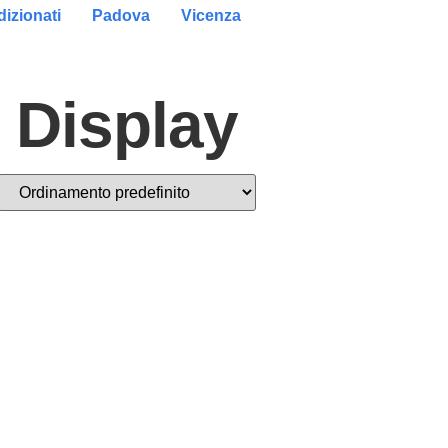
izionati
Padova
Vicenza
o Display