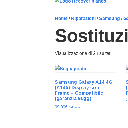
Home
/
Riparazioni
/
Samsung
/
G
Sostituz
Visualizzazione di 2 risultati
Samsung Galaxy A14 4G
(A145) Display con
Frame – Compatibile
(garanzia 90gg)
1
99,00
€
IVA inclusa